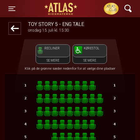
ATLAS Biograferne
front05-temp 104939
Toggle navigation
TOY STORY 5 - ENG TALE
onsdag 15. juli kl. 15:30
RECLINER
KØRESTOL
SE MERE
SE MERE
Klik på de grønne sæder nedenfor for at vælge dine pladser