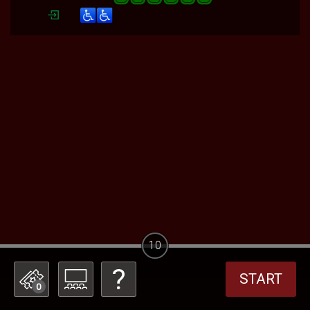
10
START
0