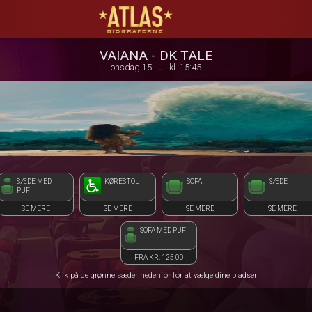
ATLAS Biograferne
1step-front02 022726
VAIANA - DK TALE
onsdag 15. juli kl. 15:45
SÆDE MED
KØRESTOL
SOFA
SÆDE
PUF
SE MERE
SE MERE
SE MERE
SE MERE
SOFA MED PUF
FRA KR. 125,00
Klik på de grønne sæder nedenfor for at vælge dine pladser