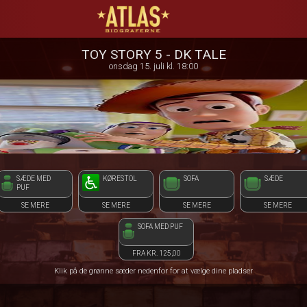
ATLAS Biograferne
front03-cc 105326
TOY STORY 5 - DK TALE
onsdag 15. juli kl. 18:00
SÆDE MED
KØRESTOL
SOFA
SÆDE
PUF
SE MERE
SE MERE
SE MERE
SE MERE
SOFA MED PUF
FRA KR. 125,00
Klik på de grønne sæder nedenfor for at vælge dine pladser