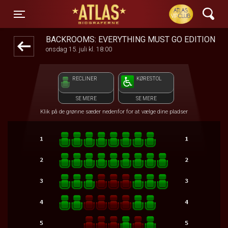
ATLAS Biograferne
1step-front02 032113
Toggle navigation
BACKROOMS: EVERYTHING MUST GO EDITION
onsdag 15. juli kl. 18:00
RECLINER
KØRESTOL
SE MERE
SE MERE
Klik på de grønne sæder nedenfor for at vælge dine pladser