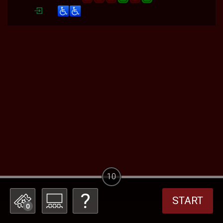
10
START
0