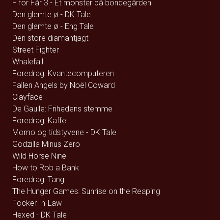
F for Får 3 - Et monster på bondegården
Den glemte ø - DK Tale
Den glemte ø - Eng Tale
Den store diamantjagt
Street Fighter
Whalefall
Foredrag: Kvantecomputeren
Fallen Angels by Noël Coward
Clayface
De Gaulle: Frihedens stemme
Foredrag: Kaffe
Momo og tidstyvene - DK Tale
Godzilla Minus Zero
Wild Horse Nine
How to Rob a Bank
Foredrag: Tang
The Hunger Games: Sunrise on the Reaping
Focker In-Law
Hexed - DK Tale