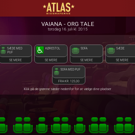
ATLAS Biograferne
1step-front02 114556
VAIANA - ORG TALE
torsdag 16. juli kl. 20:15
SÆDE MED
KØRESTOL
SOFA
SÆDE
PUF
SE MERE
SE MERE
SE MERE
SE MERE
SOFA MED PUF
FRA KR. 125,00
Klik på de grønne sæder nedenfor for at vælge dine pladser