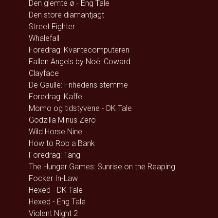
Den glemte ø - Eng Tale
Den store diamantjagt
Street Fighter
Whalefall
Foredrag: Kvantecomputeren
Fallen Angels by Noël Coward
Clayface
De Gaulle: Frihedens stemme
Foredrag: Kaffe
Momo og tidstyvene - DK Tale
Godzilla Minus Zero
Wild Horse Nine
How to Rob a Bank
Foredrag: Tang
The Hunger Games: Sunrise on the Reaping
Focker In-Law
Hexed - DK Tale
Hexed - Eng Tale
Violent Night 2