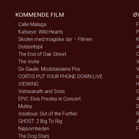
KOMMENDE FILM
Ø
Calle Malaga
F
Katseye: Wild Hearts
P
Skolen med magiske dyr – Filmen
K
Dobbeltspil
A
The End of Oak Street
C
The Invite
V
De Gaulle: Modstandens Pris
V
CORTIS PUT YOUR PHONE DOWN LIVE
s
VIEWING
H
Vishwanath and Sons
G
EPiC: Elvis Presley in Concert
A
Mutiny
D
Insidious: Out of the Further
R
GHOST: 2 Big To Rig
Æ
Nøjsomheden
F
The Dog Stars