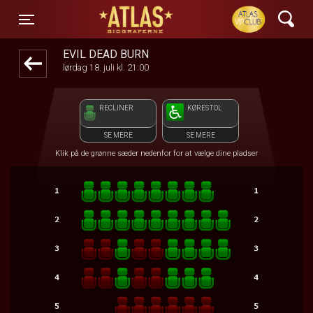
ATLAS Biograferne
1step-front02 025956
Toggle navigation
EVIL DEAD BURN
lørdag 18. juli kl. 21:00
RECLINER
KØRESTOL
SE MERE
SE MERE
Klik på de grønne sæder nedenfor for at vælge dine pladser