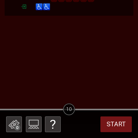
10
START
0