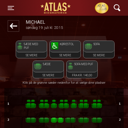
ATLAS Biograferne
front03-cc 013048
Toggle navigation
MICHAEL
søndag 19. juli kl. 20:15
SÆDE MED
KØRESTOL
SOFA
PUF
SE MERE
SE MERE
SE MERE
SÆDE
SOFA MED PUF
SE MERE
FRA KR. 140,00
Klik på de grønne sæder nedenfor for at vælge dine pladser