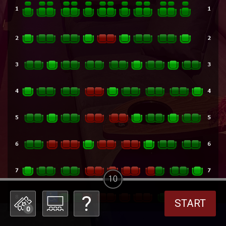
10
START
0