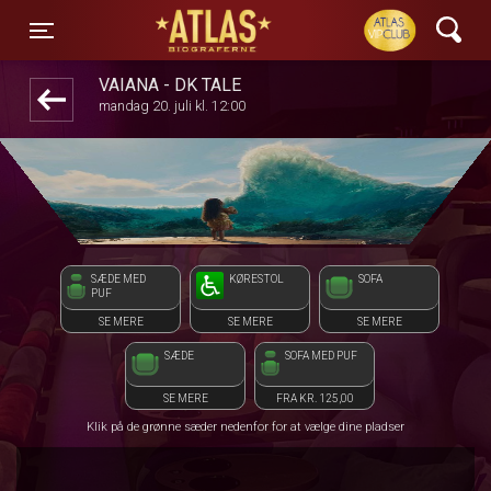
ATLAS Biograferne
front03-cc 032237
Toggle navigation
VAIANA - DK TALE
mandag 20. juli kl. 12:00
SÆDE MED
KØRESTOL
SOFA
PUF
SE MERE
SE MERE
SE MERE
SÆDE
SOFA MED PUF
SE MERE
FRA KR. 125,00
Klik på de grønne sæder nedenfor for at vælge dine pladser