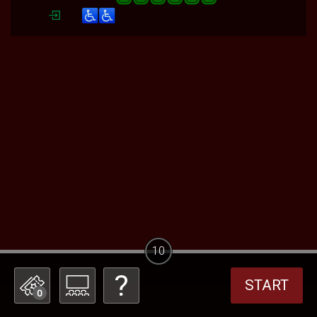
10
START
0