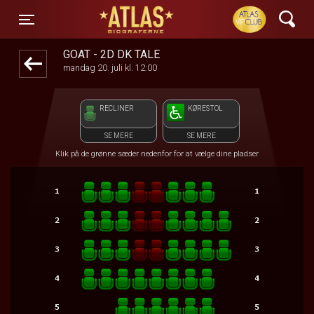
ATLAS Biograferne
front03-cc 010812
Toggle navigation
GOAT - 2D DK TALE
mandag 20. juli kl. 12:00
RECLINER
KØRESTOL
SE MERE
SE MERE
Klik på de grønne sæder nedenfor for at vælge dine pladser