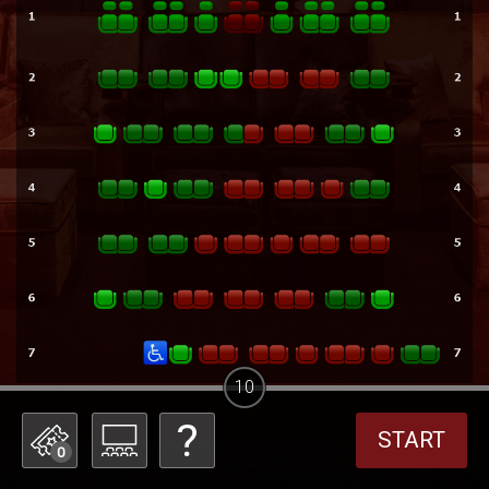
10
START
0