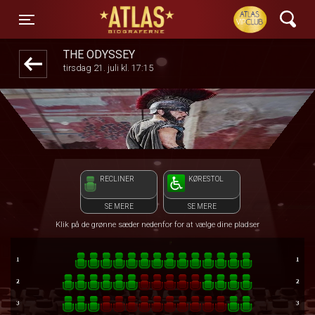
ATLAS Biograferne
front03-cc 030442
Toggle navigation
THE ODYSSEY
tirsdag 21. juli kl. 17:15
RECLINER
KØRESTOL
SE MERE
SE MERE
Klik på de grønne sæder nedenfor for at vælge dine pladser