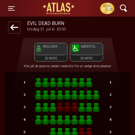
ATLAS Biograferne
1step-front02 033817
Toggle navigation
EVIL DEAD BURN
tirsdag 21. juli kl. 20:00
RECLINER
KØRESTOL
SE MERE
SE MERE
Klik på de grønne sæder nedenfor for at vælge dine pladser