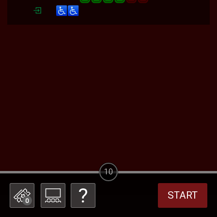
10
START
0