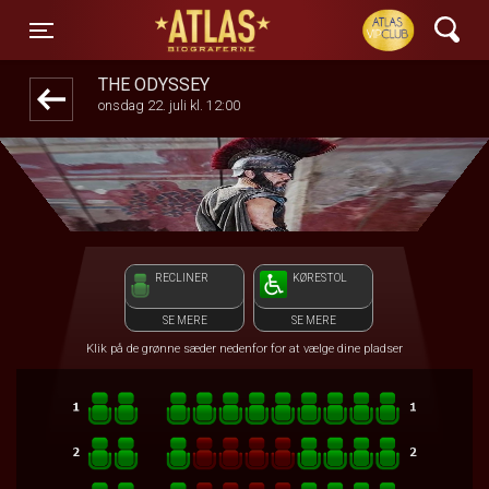
ATLAS Biograferne
front03-cc 080012
Toggle navigation
THE ODYSSEY
onsdag 22. juli kl. 12:00
RECLINER
KØRESTOL
SE MERE
SE MERE
Klik på de grønne sæder nedenfor for at vælge dine pladser