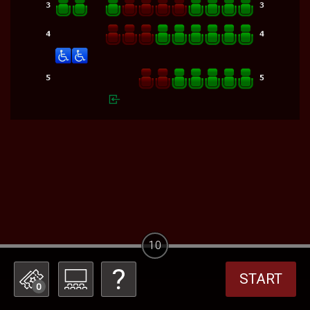
10
START
0