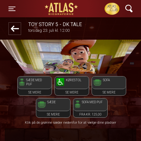
ATLAS Biograferne
front03-cc 123932
Toggle navigation
TOY STORY 5 - DK TALE
torsdag 23. juli kl. 12:00
SÆDE MED
KØRESTOL
SOFA
PUF
SE MERE
SE MERE
SE MERE
SÆDE
SOFA MED PUF
SE MERE
FRA KR. 125,00
Klik på de grønne sæder nedenfor for at vælge dine pladser