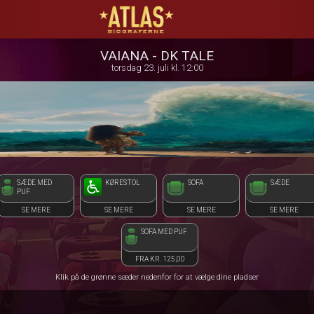
ATLAS Biograferne
1step-front02 104727
VAIANA - DK TALE
torsdag 23. juli kl. 12:00
SÆDE MED
KØRESTOL
SOFA
SÆDE
PUF
SE MERE
SE MERE
SE MERE
SE MERE
SOFA MED PUF
FRA KR. 125,00
Klik på de grønne sæder nedenfor for at vælge dine pladser