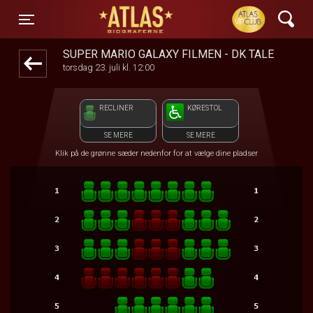
ATLAS Biograferne
front03-cc 120036
Toggle navigation
SUPER MARIO GALAXY FILMEN - DK TALE
torsdag 23. juli kl. 12:00
RECLINER
KØRESTOL
SE MERE
SE MERE
Klik på de grønne sæder nedenfor for at vælge dine pladser