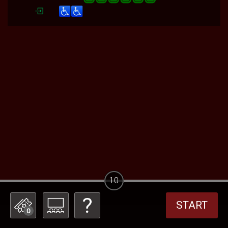
10
START
0