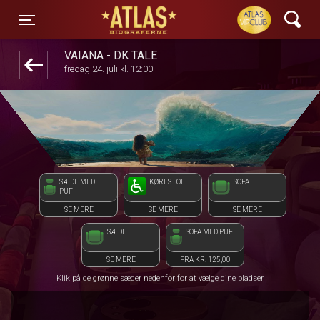
ATLAS Biograferne
front05-temp 102020
Toggle navigation
VAIANA - DK TALE
fredag 24. juli kl. 12:00
SÆDE MED
KØRESTOL
SOFA
PUF
SE MERE
SE MERE
SE MERE
SÆDE
SOFA MED PUF
SE MERE
FRA KR. 125,00
Klik på de grønne sæder nedenfor for at vælge dine pladser