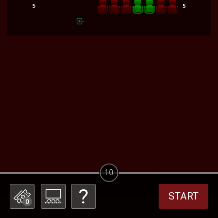
10
START
0