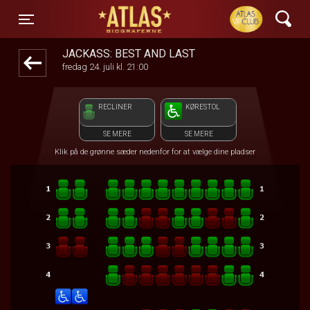
ATLAS Biograferne
front05-temp 091913
Toggle navigation
JACKASS: BEST AND LAST
fredag 24. juli kl. 21:00
RECLINER
KØRESTOL
SE MERE
SE MERE
Klik på de grønne sæder nedenfor for at vælge dine pladser