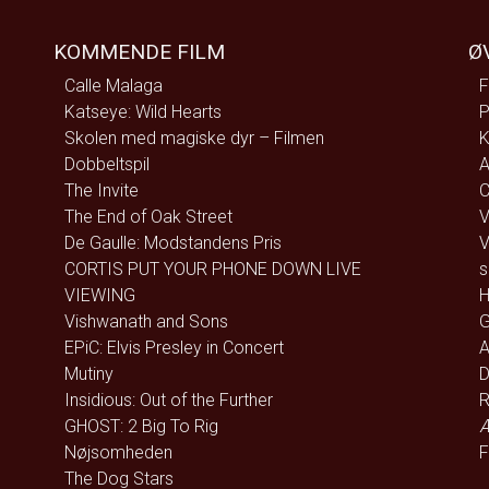
KOMMENDE FILM
Ø
Calle Malaga
F
Katseye: Wild Hearts
P
Skolen med magiske dyr – Filmen
K
Dobbeltspil
A
The Invite
C
The End of Oak Street
V
De Gaulle: Modstandens Pris
V
CORTIS PUT YOUR PHONE DOWN LIVE
s
VIEWING
H
Vishwanath and Sons
G
EPiC: Elvis Presley in Concert
A
Mutiny
D
Insidious: Out of the Further
R
GHOST: 2 Big To Rig
Æ
Nøjsomheden
F
The Dog Stars