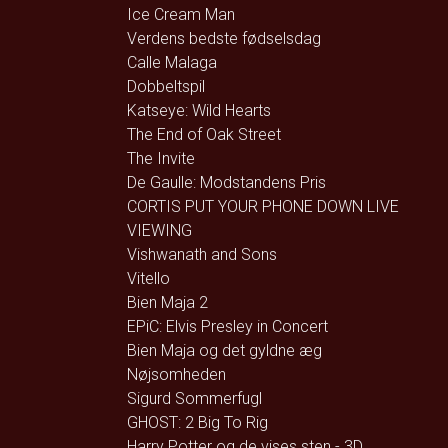
Ice Cream Man
Verdens bedste fødselsdag
Calle Malaga
Dobbeltspil
Katseye: Wild Hearts
The End of Oak Street
The Invite
De Gaulle: Modstandens Pris
CORTIS PUT YOUR PHONE DOWN LIVE
VIEWING
Vishwanath and Sons
Vitello
Bien Maja 2
EPiC: Elvis Presley in Concert
Bien Maja og det gyldne æg
Nøjsomheden
Sigurd Sommerfugl
GHOST: 2 Big To Rig
Harry Potter og de vises sten - 3D