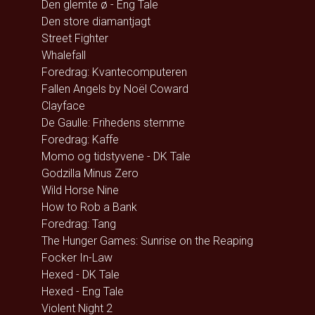
Den glemte ø - Eng Tale
Den store diamantjagt
Street Fighter
Whalefall
Foredrag: Kvantecomputeren
Fallen Angels by Noël Coward
Clayface
De Gaulle: Frihedens stemme
Foredrag: Kaffe
Momo og tidstyvene - DK Tale
Godzilla Minus Zero
Wild Horse Nine
How to Rob a Bank
Foredrag: Tang
The Hunger Games: Sunrise on the Reaping
Focker In-Law
Hexed - DK Tale
Hexed - Eng Tale
Violent Night 2