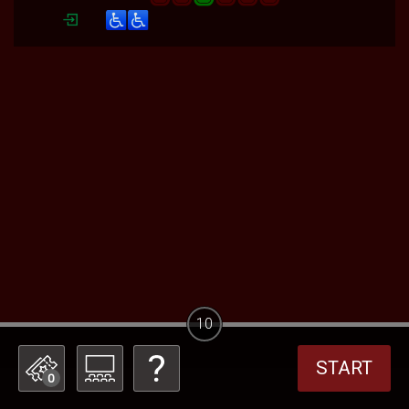
10
START
0