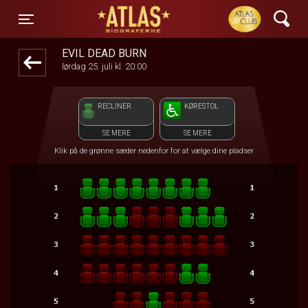
ATLAS Biograferne
front03-cc 091541
Toggle navigation
EVIL DEAD BURN
lørdag 25. juli kl. 20:00
RECLINER
KØRESTOL
SE MERE
SE MERE
Klik på de grønne sæder nedenfor for at vælge dine pladser