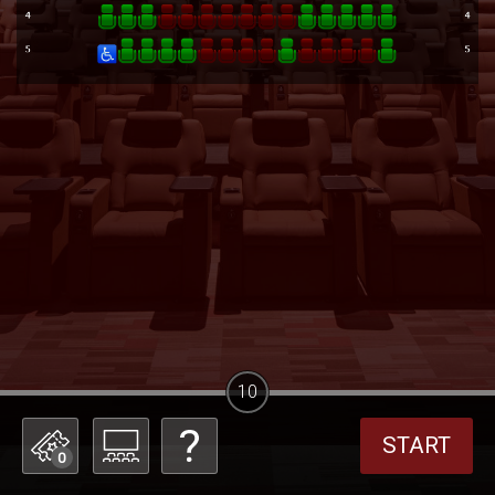
10
START
0