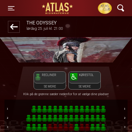
ATLAS Biograferne
front05-temp 100345
Toggle navigation
THE ODYSSEY
lørdag 25. juli kl. 21:00
RECLINER
KØRESTOL
SE MERE
SE MERE
Klik på de grønne sæder nedenfor for at vælge dine pladser