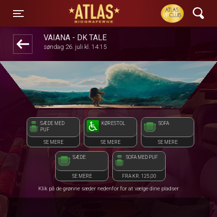
ATLAS Biograferne
front03-cc 100703
Toggle navigation
VAIANA - DK TALE
søndag 26. juli kl. 14:15
SÆDE MED
KØRESTOL
SOFA
PUF
SE MERE
SE MERE
SE MERE
SÆDE
SOFA MED PUF
SE MERE
FRA KR. 125,00
Klik på de grønne sæder nedenfor for at vælge dine pladser