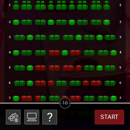
10
START
0