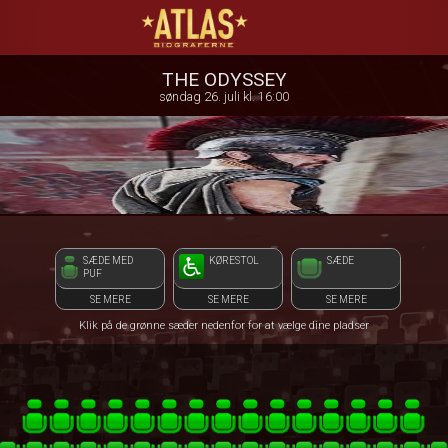
ATLAS Biograferne
front03-cc 091402
THE ODYSSEY
søndag 26. juli kl. 16:00
SÆDE MED
KØRESTOL
SÆDE
PUF
SE MERE
SE MERE
SE MERE
Klik på de grønne sæder nedenfor for at vælge dine pladser