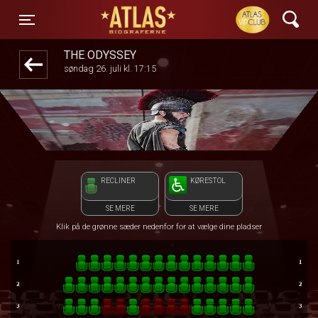
ATLAS Biograferne
front03-cc 030327
Toggle navigation
THE ODYSSEY
søndag 26. juli kl. 17:15
RECLINER
KØRESTOL
SE MERE
SE MERE
Klik på de grønne sæder nedenfor for at vælge dine pladser