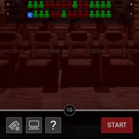
10
START
0