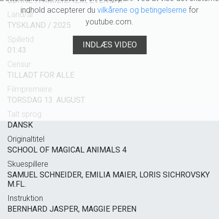
BØRNE-/FAMILIEFILM, EVENTYR
indhold accepterer du
vilkårene og betingelserne
for
Land/år
youtube.com.
TYSKLAND / 2025
Spilletid
INDLÆS VIDEO
01:43
Censur
TILLADT FOR ALLE
Filmpremiere
TORSDAG 13. AUGUST
Talt sprog
DANSK
Originaltitel
SCHOOL OF MAGICAL ANIMALS 4
Skuespillere
SAMUEL SCHNEIDER, EMILIA MAIER, LORIS SICHROVSKY
M.FL.
Instruktion
BERNHARD JASPER, MAGGIE PEREN