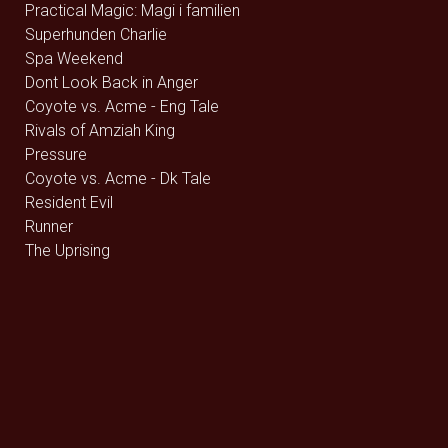
Practical Magic: Magi i familien
Superhunden Charlie
Spa Weekend
Dont Look Back in Anger
Coyote vs. Acme - Eng Tale
Rivals of Amziah King
Pressure
Coyote vs. Acme - Dk Tale
Resident Evil
Runner
The Uprising
Jhinge Dau 2
Avengers: Endgame (rerelease) - 2D
Avengers: Endgame (rerelease) - 3D
Brohr
Dobbeltfejl
Monsterfabrikken
Heart of the Beast
LINKIN PARK: UNSHATTER