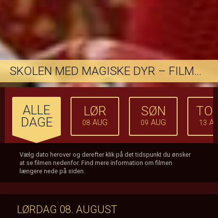
SKOLEN MED MAGISKE DYR – FILMEN
ALLE
LØR
SØN
TO
DAGE
AUG
AUG
A
08
09
13
Vælg dato herover og derefter klik på det tidspunkt du ønsker
at se filmen nedenfor. Find mere information om filmen
længere nede på siden.
LØRDAG 08. AUGUST