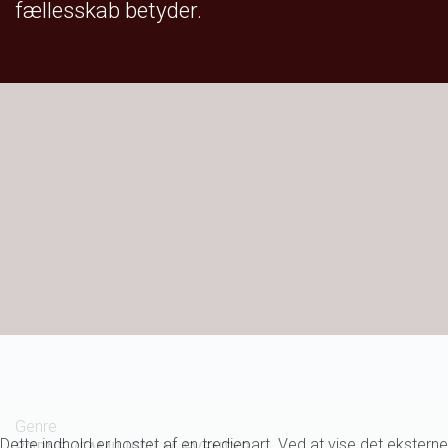
fællesskab betyder.
Genre
Dette indhold er hostet af en tredjepart. Ved at vise det eksterne