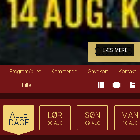
CORTIS
LÆS MERE
Program/billet
Kommende
Gavekort
Kontakt
Filter
Toggle navigation
ALLE
LØR
SØN
MAN
DAGE
08
AUG
09
AUG
10
AUG