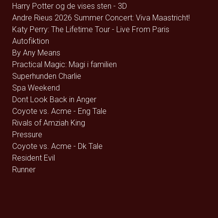
Harry Potter og de vises sten - 3D
Andre Rieus 2026 Summer Concert: Viva Maastricht!
Katy Perry: The Lifetime Tour - Live From Paris
Autofiktion
By Any Means
Practical Magic: Magi i familien
Superhunden Charlie
Spa Weekend
Dont Look Back in Anger
Coyote vs. Acme - Eng Tale
Rivals of Amziah King
Pressure
Coyote vs. Acme - Dk Tale
Resident Evil
Runner
The Uprising
Jhinge Dau 2
Avengers: Endgame (rerelease) - 2D
Avengers: Endgame (rerelease) - 3D