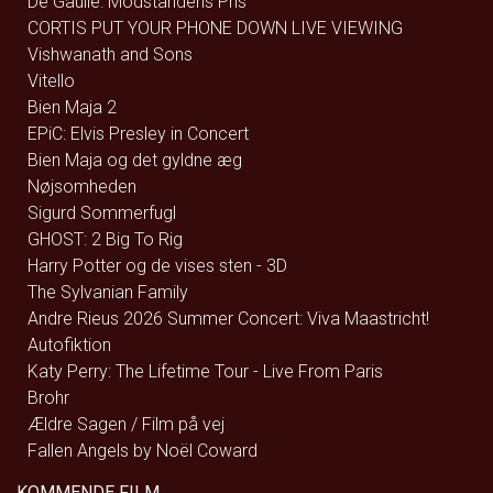
De Gaulle: Modstandens Pris
CORTIS PUT YOUR PHONE DOWN LIVE VIEWING
Vishwanath and Sons
Vitello
Bien Maja 2
EPiC: Elvis Presley in Concert
Bien Maja og det gyldne æg
Nøjsomheden
Sigurd Sommerfugl
GHOST: 2 Big To Rig
Harry Potter og de vises sten - 3D
The Sylvanian Family
Andre Rieus 2026 Summer Concert: Viva Maastricht!
Autofiktion
Katy Perry: The Lifetime Tour - Live From Paris
Brohr
Ældre Sagen / Film på vej
Fallen Angels by Noël Coward
KOMMENDE FILM