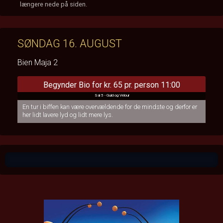
længere nede på siden.
SØNDAG 16. AUGUST
Bien Maja 2
Begynder Bio for kr. 65 pr. person 11:00
Sal 5 - Guld og Velour
En tur i biffen kan være overvældende for de mindste og derfor er
her lidt lavere lyd og lidt mere lys.