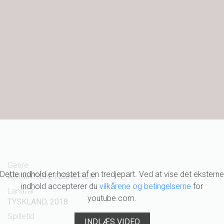
Genre
Dette indhold er hostet af en tredjepart. Ved at vise det eksterne
ANIMATION/TEGNEFILM
indhold accepterer du
vilkårene og betingelserne
for
Land/år
youtube.com.
TYSKLAND, 2018
Spilletid
INDLÆS VIDEO