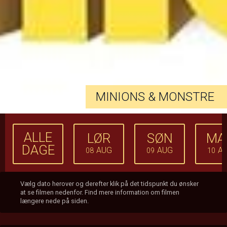
MINIONS & MONSTRE
ALLE
LØR
SØN
MA
DAGE
AUG
AUG
A
08
09
10
Vælg dato herover og derefter klik på det tidspunkt du ønsker
at se filmen nedenfor. Find mere information om filmen
længere nede på siden.