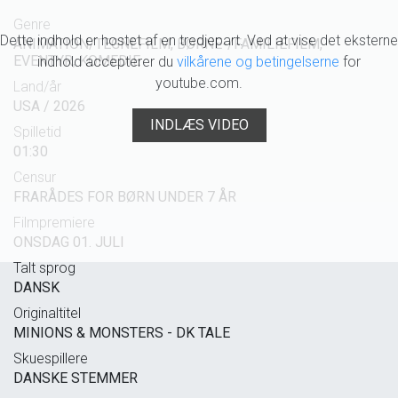
Genre
Dette indhold er hostet af en tredjepart. Ved at vise det eksterne
ANIMATION/TEGNEFILM, BØRNE-/FAMILIEFILM,
EVENTYR, KOMEDIE
indhold accepterer du
vilkårene og betingelserne
for
youtube.com.
Land/år
USA / 2026
INDLÆS VIDEO
Spilletid
01:30
Censur
FRARÅDES FOR BØRN UNDER 7 ÅR
Filmpremiere
ONSDAG 01. JULI
Talt sprog
DANSK
Originaltitel
MINIONS & MONSTERS - DK TALE
Skuespillere
DANSKE STEMMER