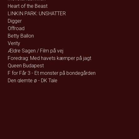
Heart of the Beast
LINKIN PARK: UNSHATTER
Digger
Offroad
Betty Ballon
Verity
Ældre Sagen / Film på vej
Foredrag: Med havets kæmper på jagt
Queen Budapest
F for Får 3 - Et monster på bondegården
Den glemte ø - DK Tale
Den glemte ø - Eng Tale
Den store diamantjagt
Street Fighter
Whalefall
Foredrag: Kvantecomputeren
Fallen Angels by Noël Coward
Clayface