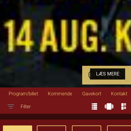
CORTIS
LÆS MERE
Program/billet
Kommende
Gavekort
Kontakt
Filter
Toggle navigation