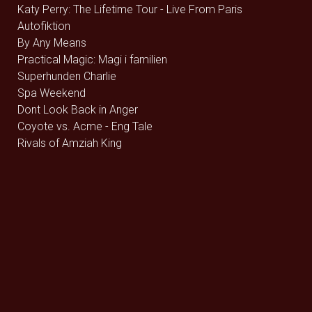
Katy Perry: The Lifetime Tour - Live From Paris
Autofiktion
By Any Means
Practical Magic: Magi i familien
Superhunden Charlie
Spa Weekend
Dont Look Back in Anger
Coyote vs. Acme - Eng Tale
Rivals of Amziah King
Pressure
Coyote vs. Acme - Dk Tale
Resident Evil
Runner
The Uprising
Jhinge Dau 2
Avengers: Endgame (rerelease) - 2D
Avengers: Endgame (rerelease) - 3D
Brohr
Dobbeltfejl