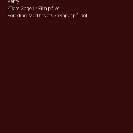
Verity
Ældre Sagen / Film på vej
Foredrag: Med havets kæmper på jagt
Queen Budapest
F for Får 3 - Et monster på bondegården
Den glemte ø - DK Tale
Den glemte ø - Eng Tale
Den store diamantjagt
Street Fighter
Whalefall
Foredrag: Kvantecomputeren
Fallen Angels by Noël Coward
Clayface
De Gaulle: Frihedens stemme
Foredrag: Kaffe
Momo og tidstyvene - DK Tale
Godzilla Minus Zero
Wild Horse Nine
How to Rob a Bank