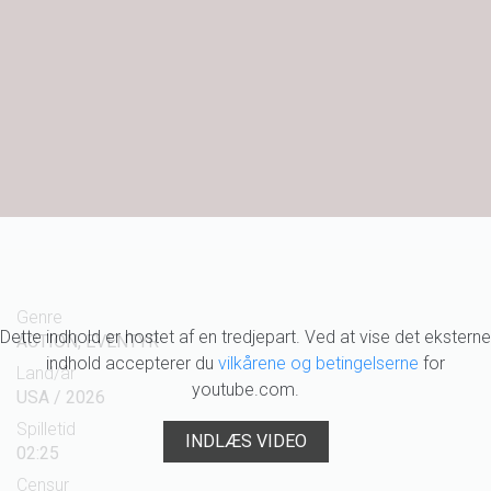
Genre
Dette indhold er hostet af en tredjepart. Ved at vise det eksterne
ACTION, EVENTYR
indhold accepterer du
vilkårene og betingelserne
for
Land/år
youtube.com.
USA / 2026
Spilletid
INDLÆS VIDEO
02:25
Censur