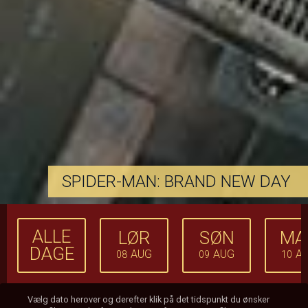
SPIDER-MAN: BRAND NEW DAY
ALLE
LØR
SØN
MA
DAGE
AUG
AUG
A
08
09
10
Vælg dato herover og derefter klik på det tidspunkt du ønsker