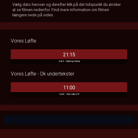
Vælg dato herover og derefter klik på det tidspunkt du ønsker
at se filmen nedenfor. Find mere information om filmen
længere nede på siden.
Vores Løfte
21:15
Sal 5 - Guld og Velour
Vores Løfte - Dk undertekster
11:00
Sal 6 - Den Lilla VIP