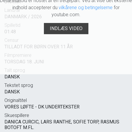
Dette indhold er hostet af en tredjepart. Ved at vise det eksterne
DRAMA
indhold accepterer du
vilkårene og betingelserne
for
Land/år
youtube.com.
DANMARK / 2026
Spilletid
INDLÆS VIDEO
01:48
Censur
TILLADT FOR BØRN OVER 11 ÅR
Filmpremiere
TORSDAG 18. JUNI
Talt sprog
DANSK
Tekstet sprog
DANSK
Originaltitel
VORES LØFTE - DK UNDERTEKSTER
Skuespillere
DANICA CURCIC, LARS RANTHE, SOFIE TORP, RASMUS
BOTOFT M.FL.