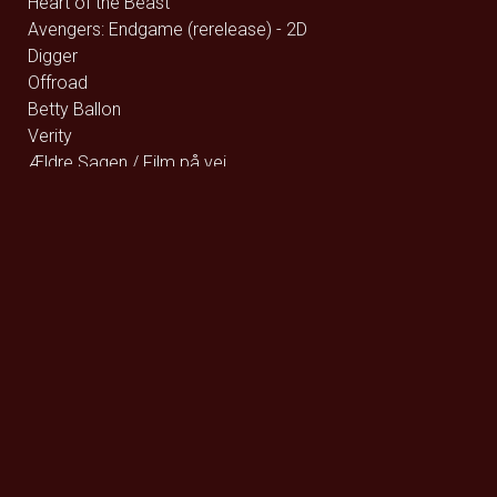
Heart of the Beast
Avengers: Endgame (rerelease) - 2D
Digger
Offroad
Betty Ballon
Verity
Ældre Sagen / Film på vej
Foredrag: Med havets kæmper på jagt
Queen Budapest
F for Får 3 - Et monster på bondegården
Den glemte ø - DK Tale
Den glemte ø - Eng Tale
Den store diamantjagt
Street Fighter
Whalefall
Foredrag: Kvantecomputeren
Fallen Angels by Noël Coward
Clayface
De Gaulle: Frihedens stemme