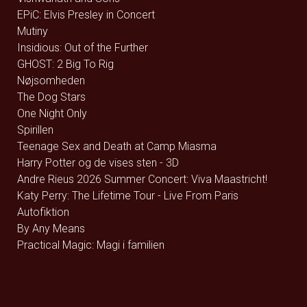
EPiC: Elvis Presley in Concert
Mutiny
Insidious: Out of the Further
GHOST: 2 Big To Rig
Nøjsomheden
The Dog Stars
One Night Only
Spirillen
Teenage Sex and Death at Camp Miasma
Harry Potter og de vises sten - 3D
Andre Rieus 2026 Summer Concert: Viva Maastricht!
Katy Perry: The Lifetime Tour - Live From Paris
Autofiktion
By Any Means
Practical Magic: Magi i familien
Superhunden Charlie
Spa Weekend
Dont Look Back in Anger