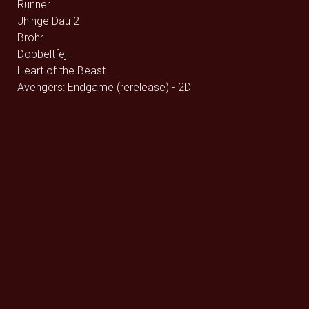
Runner
Jhinge Dau 2
Brohr
Dobbeltfejl
Heart of the Beast
Avengers: Endgame (rerelease) - 2D
Digger
Offroad
Betty Ballon
Verity
Ældre Sagen / Film på vej
Foredrag: Med havets kæmper på jagt
Queen Budapest
F for Får 3 - Et monster på bondegården
Den glemte ø - DK Tale
Den glemte ø - Eng Tale
Monsterfabrikken
Den store diamantjagt
Street Fighter