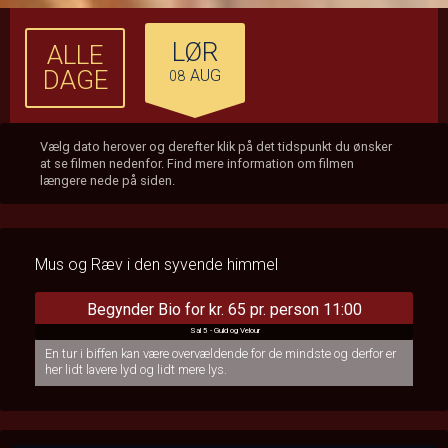
LØR
ALLE
DAGE
AUG
08
Vælg dato herover og derefter klik på det tidspunkt du ønsker
at se filmen nedenfor. Find mere information om filmen
længere nede på siden.
Mus og Ræv i den syvende himmel
Begynder Bio for kr. 65 pr. person 11:00
Sal 5 - Guld og Velour
En tur i biffen kan være overvældende for de mindste og derfor er
her lidt lavere lyd og lidt mere lys.