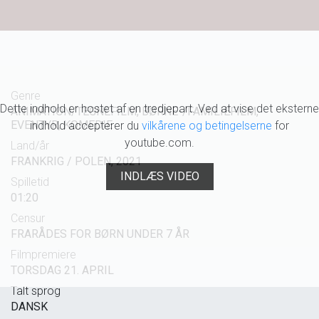
Genre
Dette indhold er hostet af en tredjepart. Ved at vise det eksterne
ANIMATION/TEGNEFILM, BØRNE-/FAMILIEFILM,
EVENTYR, KOMEDIE
indhold accepterer du
vilkårene og betingelserne
for
youtube.com.
Land/år
FRANKRIG / POLEN, 2021
INDLÆS VIDEO
Spilletid
01:20
Censur
FRARÅDES FOR BØRN UNDER 7 ÅR
Filmpremiere
TORSDAG 21. APRIL
Talt sprog
DANSK