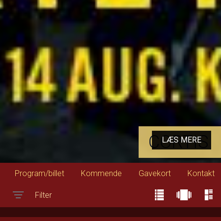
CORTIS
LÆS MERE
Program/billet
Kommende
Gavekort
Kontakt
Filter
Toggle navigation