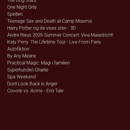
The Dog Stars
One Night Only
Spirillen
Teenage Sex and Death at Camp Miasma
Harry Potter og de vises sten - 3D
Andre Rieus 2026 Summer Concert: Viva Maastricht!
Katy Perry: The Lifetime Tour - Live From Paris
Autofiktion
By Any Means
Practical Magic: Magi i familien
Superhunden Charlie
Spa Weekend
Dont Look Back in Anger
Coyote vs. Acme - Eng Tale
Rivals of Amziah King
Pressure
Coyote vs. Acme - Dk Tale
Resident Evil
Runner