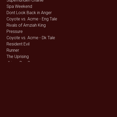
Superhunden Charlie
Spa Weekend
Dont Look Back in Anger
Coyote vs. Acme - Eng Tale
Rivals of Amziah King
Pressure
Coyote vs. Acme - Dk Tale
Resident Evil
Runner
The Uprising
Jhinge Dau 2
Avengers: Endgame (rerelease) - 2D
Avengers: Endgame (rerelease) - 3D
Brohr
Dobbeltfejl
Monsterfabrikken
Heart of the Beast
LINKIN PARK: UNSHATTER
Digger