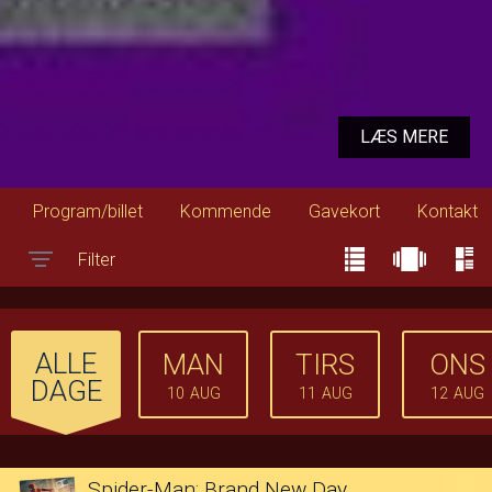
LÆS MERE
Program/billet
Kommende
Gavekort
Kontakt
Filter
Toggle navigation
ALLE
MAN
TIRS
ONS
DAGE
10
AUG
11
AUG
12
AUG
Spider-Man: Brand New Day