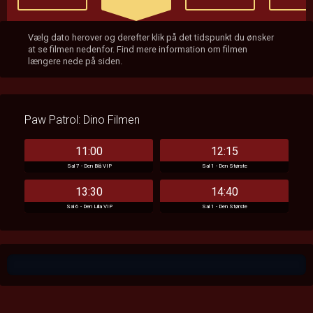
Vælg dato herover og derefter klik på det tidspunkt du ønsker
at se filmen nedenfor. Find mere information om filmen
længere nede på siden.
Paw Patrol: Dino Filmen
11:00
12:15
Sal 7 - Den Blå VIP
Sal 1 - Den Største
13:30
14:40
Sal 6 - Den Lilla VIP
Sal 1 - Den Største