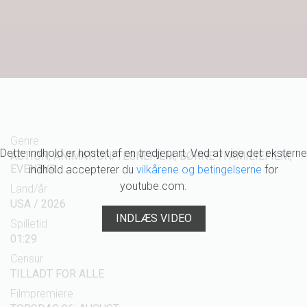
Genre
Dette indhold er hostet af en tredjepart. Ved at vise det eksterne
ACTION, ANIMATION/TEGNEFILM, BØRNE-/FAMILIEFILM,
EVENTYR
indhold accepterer du
vilkårene og betingelserne
for
youtube.com.
Land/år
USA / 2026
INDLÆS VIDEO
Spilletid
01:29
Censur
TILLADT FOR ALLE
Filmpremiere