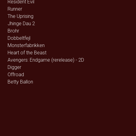
Resident Evil
Runner
The Uprising
Jhinge Dau 2
Brohr
Dobbeltfejl
Monsterfabrikken
Heart of the Beast
Avengers: Endgame (rerelease) - 2D
Digger
Offroad
Betty Ballon
Verity
Ældre Sagen / Film på vej
Foredrag: Med havets kæmper på jagt
Queen Budapest
F for Får 3 - Et monster på bondegården
Den glemte ø - DK Tale
Den glemte ø - Eng Tale