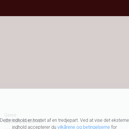
Genre
Dette indhold er hostet af en tredjepart. Ved at vise det eksterne
ACTION, EVENTYR
indhold accepterer du
vilkårene og betingelserne
for