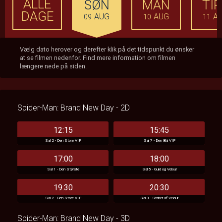
ALLE
SØN
MAN
TI
DAGE
AUG
AUG
A
09
10
11
Vælg dato herover og derefter klik på det tidspunkt du ønsker
at se filmen nedenfor. Find mere information om filmen
længere nede på siden.
Spider-Man: Brand New Day - 2D
12:15
15:45
Sal 2 - Den Store VIP
Sal 7 - Den Blå VIP
17:00
18:00
Sal 1 - Den Største
Sal 5 - Guld og Velour
19:30
20:30
Sal 2 - Den Store VIP
Sal 3 - Striber af Velour
Spider-Man: Brand New Day - 3D