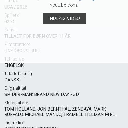
Land/år
youtube.com.
USA / 2026
Spilletid
INDLÆS VIDEO
02:25
Censur
TILLADT FOR BØRN OVER 11 ÅR
Filmpremiere
ONSDAG 29. JULI
Talt sprog
ENGELSK
Tekstet sprog
DANSK
Originaltitel
SPIDER-MAN: BRAND NEW DAY - 3D
Skuespillere
TOM HOLLAND, JON BERNTHAL, ZENDAYA, MARK
RUFFALO, MICHAEL MANDO, TRAMELL TILLMAN M.FL.
Instruktion