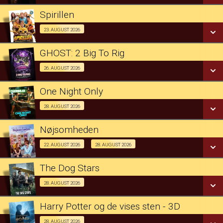
LÆS MERE
Spirillen
SE ALLE DAGE
Fra 23.08.2026
23. AUGUST 2026
LÆS MERE
GHOST: 2 Big To Rig
SE ALLE DAGE
Koncert 26/08
26. AUGUST 2026
LÆS MERE
One Night Only
SE ALLE DAGE
Billig Bio 28/08
28. AUGUST 2026
LÆS MERE
Nøjsomheden
SE ALLE DAGE
Nøjsomheden
22. AUGUST 2026
28. AUGUST 2026
Med skuespiller besøg 22/08
LÆS MERE
The Dog Stars
Billig Bio 28/08
28. AUGUST 2026
Dk undertekster
Billig Bio 28/08
Harry Potter og de vises sten - 3D
SE ALLE DAGE
25 års jubilæum 28/08
28. AUGUST 2026