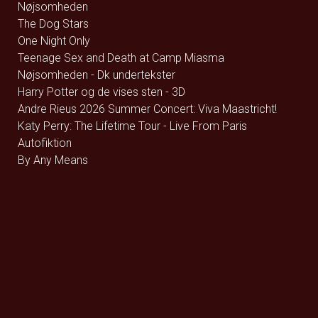
Nøjsomheden
The Dog Stars
One Night Only
Teenage Sex and Death at Camp Miasma
Nøjsomheden - Dk undertekster
Harry Potter og de vises sten - 3D
Andre Rieus 2026 Summer Concert: Viva Maastricht!
Katy Perry: The Lifetime Tour - Live From Paris
Autofiktion
By Any Means
Pressure
Practical Magic: Magi i familien
Superhunden Charlie
Spa Weekend
Dont Look Back in Anger
Coyote vs. Acme - Eng Tale
Rivals of Amziah King
Coyote vs. Acme - Dk Tale
Resident Evil