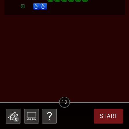
10
START
0