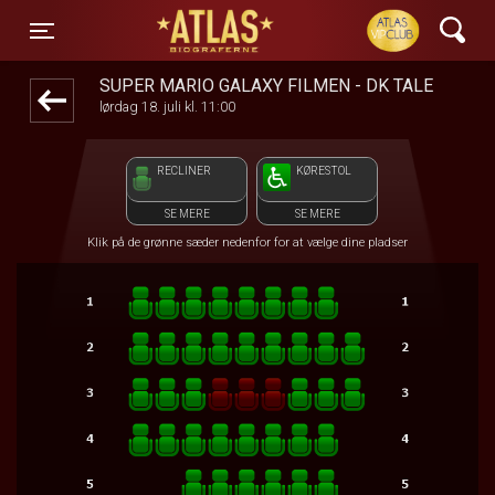
ATLAS Biograferne
front05-temp 062207
Toggle navigation
SUPER MARIO GALAXY FILMEN - DK TALE
lørdag 18. juli kl. 11:00
RECLINER
KØRESTOL
SE MERE
SE MERE
Klik på de grønne sæder nedenfor for at vælge dine pladser