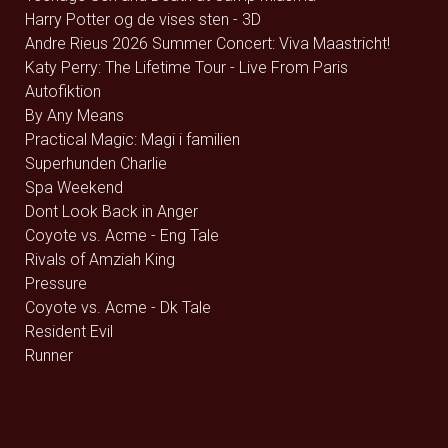
Harry Potter og de vises sten - 3D
Andre Rieus 2026 Summer Concert: Viva Maastricht!
Katy Perry: The Lifetime Tour - Live From Paris
Autofiktion
By Any Means
Practical Magic: Magi i familien
Superhunden Charlie
Spa Weekend
Dont Look Back in Anger
Coyote vs. Acme - Eng Tale
Rivals of Amziah King
Pressure
Coyote vs. Acme - Dk Tale
Resident Evil
Runner
The Uprising
Jhinge Dau 2
Avengers: Endgame (rerelease) - 2D