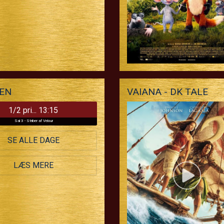
MEN
VAIANA - DK TALE
1/2 pri... 13:15
Sal 3 - Striber af Velour
SE ALLE DAGE
LÆS MERE