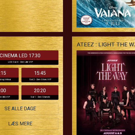
ATEEZ : LIGHT THE 
CINEMA LED 17:30
LED Sal 4 - Den Lille VIP
:15
15:45
ld og Velour
Sal 2 - Den Store VIP
:00
20:20
en Blå VIP
Sal 1 - Den Største
SE ALLE DAGE
LÆS MERE