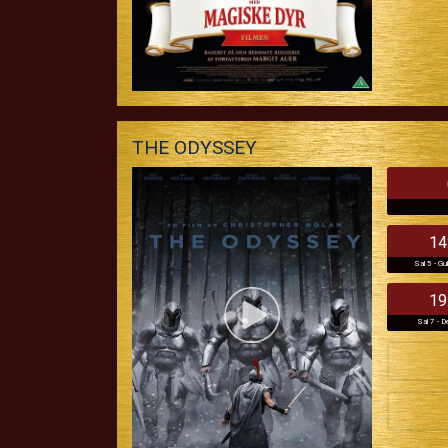
THE ODYSSEY
14
Sal 5 - Gu
19
Sal 7 - D