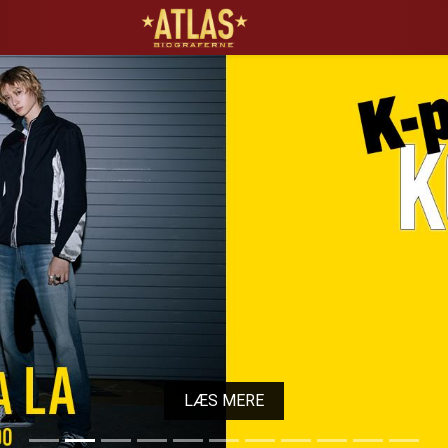
ATLAS Biograferne
LÆS MERE