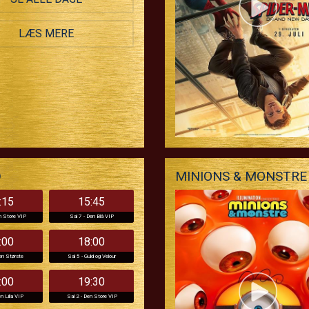
LÆS MERE
D
MINIONS & MONSTRE 
:15
15:45
n Store VIP
Sal 7 - Den Blå VIP
:00
18:00
en Største
Sal 5 - Guld og Velour
:00
19:30
n Lilla VIP
Sal 2 - Den Store VIP