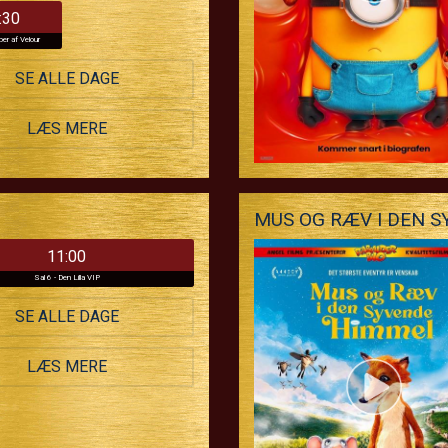
:30
ber af Velour
SE ALLE DAGE
LÆS MERE
MUS OG RÆV I DEN 
11:00
Sal 6 - Den Lilla VIP
SE ALLE DAGE
LÆS MERE