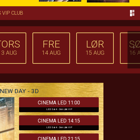
 VIP CLUB
TORS
FRE
LØR
S
›
13
AUG
14
AUG
15
AUG
16
NEW DAY - 3D
CINEMA LED 11:00
LED Sal 4 - Den Lille VIP
CINEMA LED 14:15
LED Sal 4 - Den Lille VIP
CINEMA LED 21:15