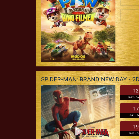
SPIDER-MAN: BRAND NEW DAY - 2
12
Sal 2 - De
17
Sal 1 - D
19
Sal 6 - De