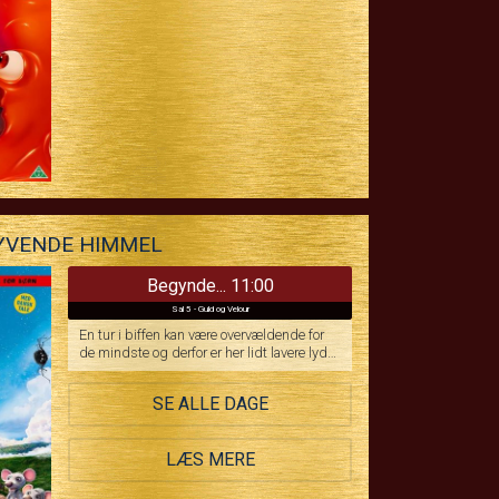
SYVENDE HIMMEL
Begynde... 11:00
Sal 5 - Guld og Velour
En tur i biffen kan være overvældende for
de mindste og derfor er her lidt lavere lyd
og lidt mere lys.
SE ALLE DAGE
LÆS MERE