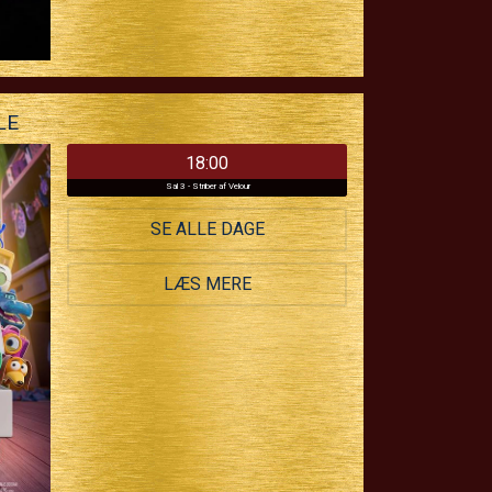
LE
18:00
Sal 3 - Striber af Velour
SE ALLE DAGE
LÆS MERE