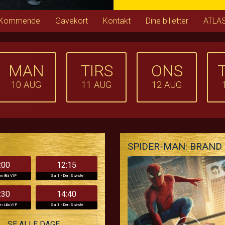
Kommende
Gavekort
Kontakt
Dine billetter
ATLAS
MAN
TIRS
ONS
10
AUG
11
AUG
12
AUG
SPIDER-MAN: BRAND 
:00
12:15
en Blå VIP
Sal 1 - Den Største
:30
14:40
n Lilla VIP
Sal 1 - Den Største
SE ALLE DAGE