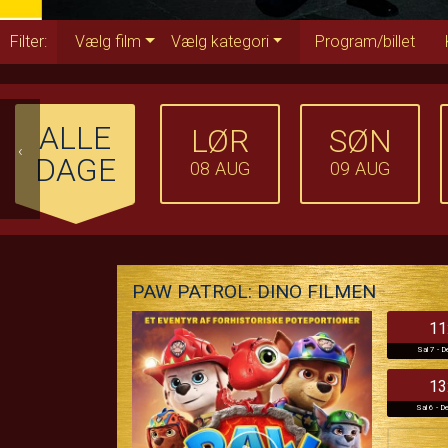
Filter:
Vælg film
Vælg kategori
Program/billet
ALLE
LØR
SØN
‹
DAGE
08
AUG
09
AUG
PAW PATROL: DINO FILMEN
11
Sal 7 - D
13
Sal 6 - De